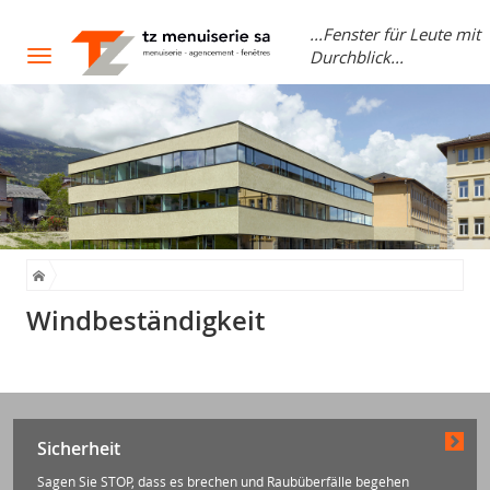
...Fenster für Leute mit
Durchblick...
Toggle
navigation
Windbeständigkeit
Sicherheit
Sagen Sie STOP, dass es brechen und Raubüberfälle begehen