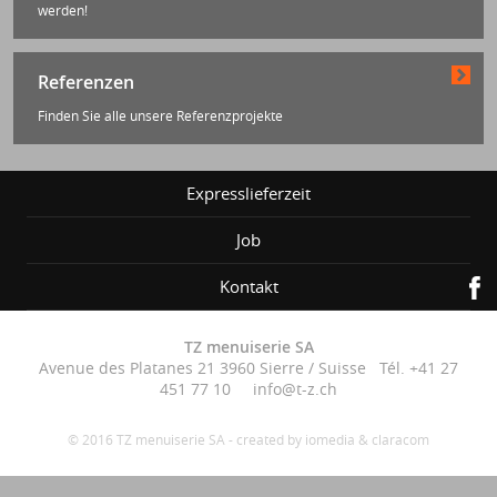
werden!
Referenzen
Finden Sie alle unsere Referenzprojekte
Expresslieferzeit
Job
Kontakt
TZ menuiserie SA
Avenue des Platanes 21 3960 Sierre / Suisse Tél. +41 27
451 77 10 info@t-z.ch
© 2016 TZ menuiserie SA -
created by iomedia
&
claracom