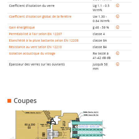
Coefficient d’isolation du verre
Ug 1.1 - 0.5
W/m²k
Coefficient d’isolation global de la fenêtre
Uw 1.30 -
0.84 W/m²k
Gain énergétique
g 48 - 59 %
Perméabilité à l’air selon EN 12207
classe 4
Etanchéité à la pluie battante selon EN 12208
classe 9A
Résistance au vent selon EN 12210
classe B4
Isolation acoustique du vitrage
Rw testé à
41-42 dB dB
Épaisseur des verres sur les ouvrants
jusqu'à 58
mm
Coupes