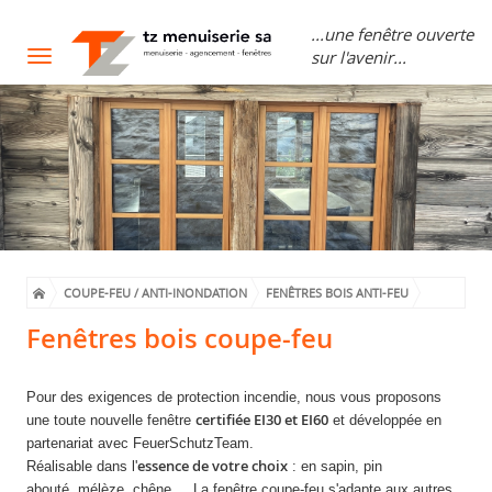
...une fenêtre ouverte
sur l'avenir...
Toggle
navigation
COUPE-FEU / ANTI-INONDATION
FENÊTRES BOIS ANTI-FEU
Fenêtres bois coupe-feu
Pour des exigences de
protection incendie
, nous vous proposons
certifiée EI30 et EI60
une toute nouvelle fenêtre
et développée en
partenariat avec FeuerSchutzTeam.
essence de votre choix
Réalisable dans l'
: en sapin, pin
abouté, mélèze, chêne.... La fenêtre coupe-feu s'adapte aux autres