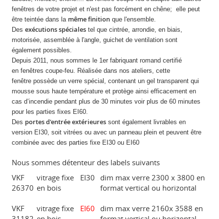
fenêtres de votre projet et n'est pas forcément en chêne; elle peut
même finition
être teintée dans la
que l'ensemble.
exécutions spéciales
Des
tel que cintrée, arrondie, en biais,
motorisée, assemblée à l'angle, guichet de ventilation sont
également possibles.
Depuis 2011, nous sommes le 1er fabriquant romand certifié
en fenêtres coupe-feu. Réalisée dans nos ateliers, cette
fenêtre possède un verre spécial, contenant un gel transparent qui
mousse sous haute température et protège ainsi efficacement en
cas d’incendie pendant plus de 30 minutes voir plus de 60 minutes
pour les parties fixes EI60.
portes d'entrée extérieures
Des
sont également livrables en
version EI30, soit vitrées ou avec un panneau plein et peuvent être
combinée avec des parties fixe EI30 ou EI60
Nous sommes détenteur des labels suivants
VKF
vitrage fixe
EI30
dim max verre 2300 x 3800 en
26370
en bois
format vertical ou horizontal
VKF
vitrage fixe
EI60
dim max verre 2160x 3588 en
31182
en bois
format vertical ou horizontal,