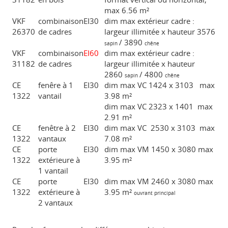
max 6.56 m²
VKF
combinaison
EI30
dim max extérieur cadre :
26370
de cadres
largeur illimitée x hauteur 3576
/ 3890
sapin
chêne
VKF
combinaison
EI60
dim max extérieur cadre :
31182
de cadres
largeur illimitée x hauteur
2860
/ 4800
sapin
chêne
CE
fenêre à 1
EI30
dim max VC 1424 x 3103 max
1322
vantail
3.98 m²
dim max VC 2323 x 1401 max
2.91 m²
CE
fenêtre à 2
EI30
dim max VC 2530 x 3103 max
1322
vantaux
7.08 m²
CE
porte
EI30
dim max VM 1450 x 3080 max
1322
extérieure à
3.95 m²
1 vantail
CE
porte
EI30
dim max VM 2460 x 3080 max
1322
extérieure à
3.95 m²
ouvrant principal
2 vantaux